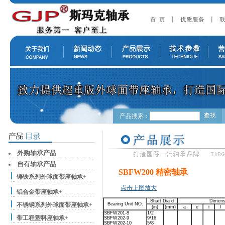
产品搜索：
外购轴承产品
自有轴承产品
SBFW200 精密轴承
铸铁系列外球面带座轴承
+
点击上图放大
铝合金带座轴承
+
Shaft Dia d
Dimens
不锈钢系列外球面带座轴承
+
Bearing Unit NO.
(in)
(mm)
a
e
i
l
SBFW201-8
1/2
带工程塑料座轴承
+
SBFW202-9
9/16
SBFW202-10
5/8