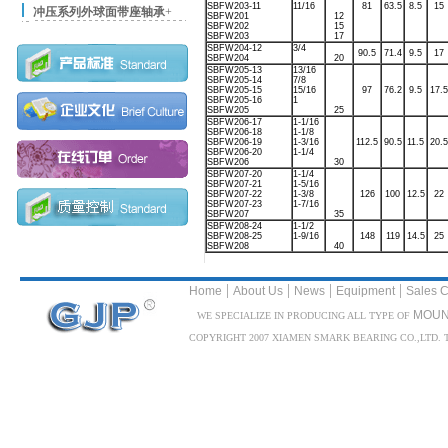
SBFW203-11
11/16
81
63.5
8.5
15
冲压系列外球面带座轴承
+
SBFW201
12
SBFW202
15
SBFW203
17
SBFW204-12
3/4
90.5
71.4
9.5
17
SBFW204
20
SBFW205-13
13/16
SBFW205-14
7/8
SBFW205-15
15/16
97
76.2
9.5
17.5
SBFW205-16
1
SBFW205
25
SBFW206-17
1-1/16
SBFW206-18
1-1/8
SBFW206-19
1-3/16
112.5
90.5
11.5
20.5
SBFW206-20
1-1/4
SBFW206
30
SBFW207-20
1-1/4
SBFW207-21
1-5/16
SBFW207-22
1-3/8
126
100
12.5
22
SBFW207-23
1-7/16
SBFW207
35
SBFW208-24
1-1/2
SBFW208-25
1-9/16
148
119
14.5
25
SBFW208
40
|
|
|
|
Home
About Us
News
Equipment
Sales C
MOUN
WE SPECIALIZE IN PRODUCING ALL TYPE OF
COPYRIGHT 2007 XIAMEN SMARK BEARING CO.,LTD. TEL: 